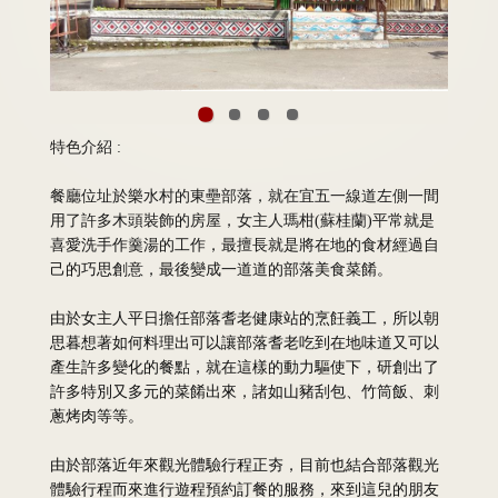
特色介紹 :
餐廳位址於樂水村的東壘部落，就在宜五一線道左側一間
用了許多木頭裝飾的房屋，女主人瑪柑(蘇桂蘭)平常就是
喜愛洗手作羹湯的工作，最擅長就是將在地的食材經過自
己的巧思創意，最後變成一道道的部落美食菜餚。
由於女主人平日擔任部落耆老健康站的烹飪義工，所以朝
思暮想著如何料理出可以讓部落耆老吃到在地味道又可以
產生許多變化的餐點，就在這樣的動力驅使下，研創出了
許多特別又多元的菜餚出來，諸如山豬刮包、竹筒飯、刺
蔥烤肉等等。
由於部落近年來觀光體驗行程正夯，目前也結合部落觀光
體驗行程而來進行遊程預約訂餐的服務，來到這兒的朋友