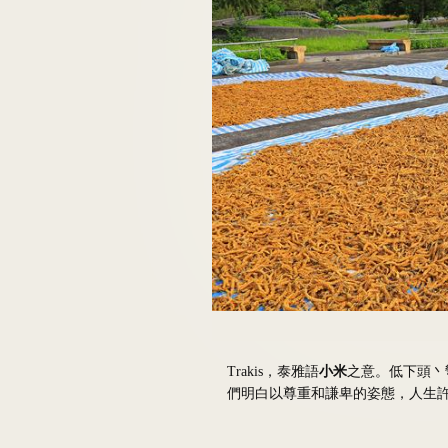
Trakis，泰雅語
小米
之意。低下頭丶彎
們明白以尊重和謙卑的姿態，人生