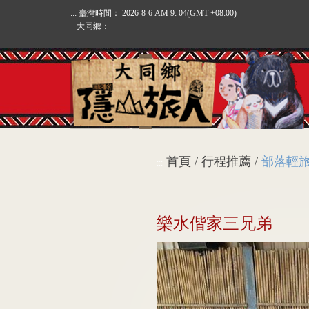
:::
臺灣時間：
2026-8-6 AM 9: 04
(GMT +08:00)
大同鄉：
首頁 / 行程推薦 /
部落輕
:::
樂水偕家三兄弟