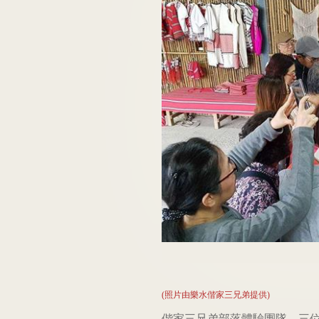
(照片由
樂水偕家三兄弟提供
)
偕家三兄弟部落體驗團隊，三