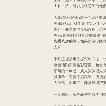
山林生活，所以擔任講師的他
大哥(黑杜.哈勇)是一位經驗老
勇)最熟悉山林生態採集及生活
趣且不失專業的互動過程，讓您
勇)及是我們耳熟能詳的泰雅情
失戀八次的歌
，如果聽者沒能
人呀!
來到這裡需事先採預約方法，
整體活動安排精彩豐富，包含
部落的一刻起，族人笑臉迎人
雅服飾、迎賓序列表演，後續
人便當、搗米了、部落獵場狩
一切體驗，就等著您的腳步到