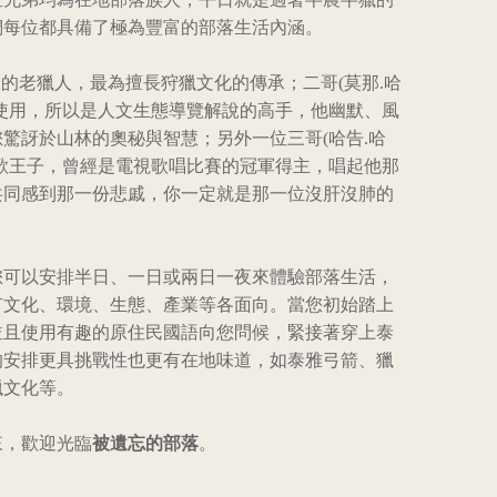
們每位都具備了極為豐富的部落生活內涵。
練的老獵人，最為擅長狩獵文化的傳承；二哥(莫那.哈
使用，所以是人文生態導覽解說的高手，他幽默、風
驚訝於山林的奧秘與智慧；另外一位三哥(哈告.哈
歌王子，曾經是電視歌唱比賽的冠軍得主，唱起他那
共同感到那一份悲戚，你一定就是那一位沒肝沒肺的
您可以安排半日、一日或兩日一夜來體驗部落生活，
有文化、環境、生態、產業等各面向。當您初始踏上
並且使用有趣的原住民國語向您問候，緊接著穿上泰
的安排更具挑戰性也更有在地味道，如泰雅弓箭、獵
獵文化等。
來，歡迎光臨
被遺忘的部落
。