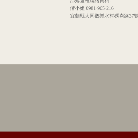
部落遊程聯絡資料:
偕小姐 0981-965-216
宜蘭縣大同鄉樂水村碼崙路37