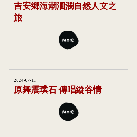
吉安鄉海潮洄瀾自然人文之
旅
2024-07-11
原舞震璞石 傳唱縱谷情