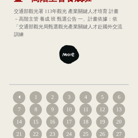
交通部觀光署 113年觀光 產業關鍵人才培育 計畫
－高階主管 養成 班 甄選公告 一、計畫依據：依
「交通部觀光局甄選觀光產業關鍵人才赴國外交流
訓練
1
2
3
4
5
6
7
8
9
10
11
12
13
14
15
16
17
18
19
20
21
22
23
24
25
26
27